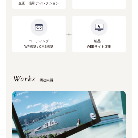
企画・撮影ディレクション
コーディング
納品・
WP構築 / CMS構築
WEBサイト運用
Works
関連実績