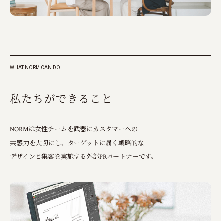
WHAT NORM CAN DO
私
た
ち
が
で
き
る
こ
と
NORMは女性チームを武器にカスタマーへの
共感力を大切にし、
ターゲットに届く戦略的な
デザインと集客を実施する外部PRパートナーです。