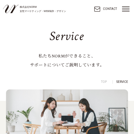
株式会社NORM
toggl
CONTACT
女性マーケティング・WEB制作・デザイン
navig
S
e
r
v
i
c
e
私たちNORMができること、
サポートについてご説明しています。
TOP
SERVICE