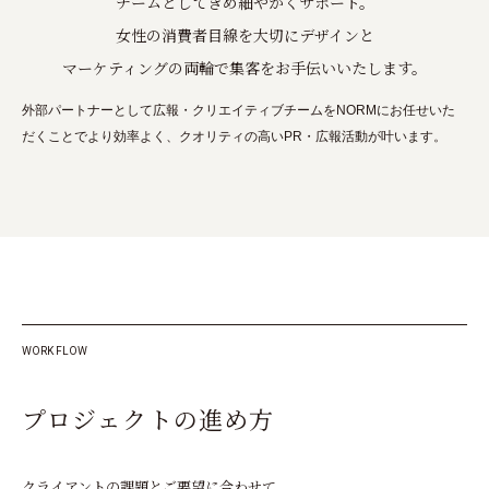
チームとしてきめ細やかくサポート。
女性の消費者目線を大切に
デザインと
マーケティングの両輪で集客をお手伝いいたします。
外部パートナーとして広報・クリエイティブチームをNORMにお任せいた
だくことで
より効率よく、クオリティの高いPR・広報活動が叶います。
WORK FLOW
プ
ロ
ジ
ェ
ク
ト
の
進
め
方
クライアントの課題とご要望に合わせて