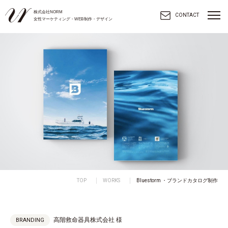
株式会社NORM
toggl
CONTACT
女性マーケティング・WEB制作・デザイン
navig
TOP
WORKS
Bluestorm ・ブランドカタログ制作
高階救命器具株式会社 様
BRANDING