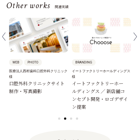
Other works
関連実績
WEB
PHOTO
BRANDING
ン
医療法人西村歯科口腔外科クリニック
イートファクトリーホールディングス
イ
様
様
様
口腔外科クリニックサイト
イートファクトリーホー
天
作
制作・写真撮影
ルディングス ／ 新店舗コ
ザ
ンセプト開発・ロゴデザイ
間
ン提案