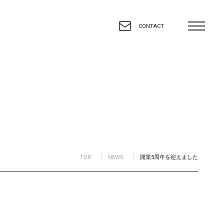
toggle
CONTACT
navigatio
TOP
NEWS
開業5周年を迎えました