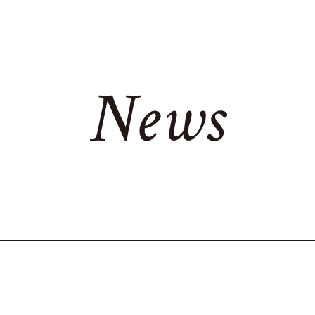
N
e
w
s