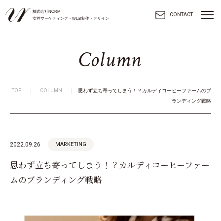
株式会社NORM
toggl
CONTACT
女性マーケティング・WEB制作・デザイン
navig
C
o
l
u
m
n
TOP
COLUMN
思わず立ち寄ってしまう！？カルディコーヒーファームのブ
ランディング戦略
2022.09.26
MARKETING
思わず立ち寄ってしまう！？カルディコーヒーファー
ムのブランディング戦略