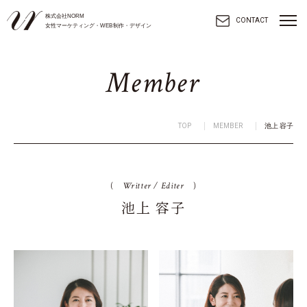
株式会社NORM
toggl
CONTACT
女性マーケティング・WEB制作・デザイン
navig
M
e
m
b
e
r
TOP
MEMBER
池上 容子
(
Writter / Editer
)
池上 容子